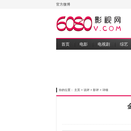
官方微博
首页
电影
电视剧
综艺
你的位置：
主页
>
说评
>
影评
> 详细