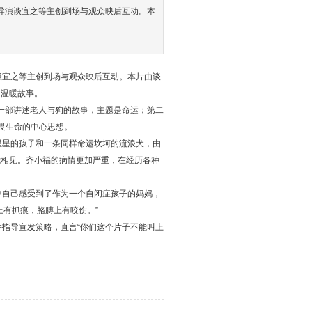
导演谈宜之等主创到场与观众映后互动。本
谈宜之等主创到场与观众映后互动。本片由谈
的温暖故事。
第一部讲述老人与狗的故事，主题是命运；第二
畏生命的中心思想。
星星的孩子和一条同样命运坎坷的流浪犬，由
能相见。齐小福的病情更加严重，在经历各种
中自己感受到了作为一个自闭症孩子的妈妈，
有抓痕，胳膊上有咬伤。”
指导宣发策略，直言“你们这个片子不能叫上