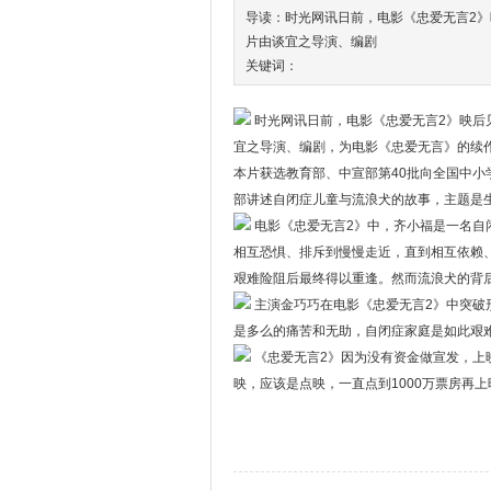
导读：时光网讯日前，电影《忠爱无言2
片由谈宜之导演、编剧
关键词：
时光网讯日前，电影《忠爱无言2》映后
宜之导演、编剧，为电影《忠爱无言》的续
本片获选教育部、中宣部第40批向全国中小
部讲述自闭症儿童与流浪犬的故事，主题是
电影《忠爱无言2》中，齐小福是一名自
相互恐惧、排斥到慢慢走近，直到相互依赖
艰难险阻后最终得以重逢。然而流浪犬的背
主演金巧巧在电影《忠爱无言2》中突破
是多么的痛苦和无助，自闭症家庭是如此艰
《忠爱无言2》因为没有资金做宣发，上
映，应该是点映，一直点到1000万票房再