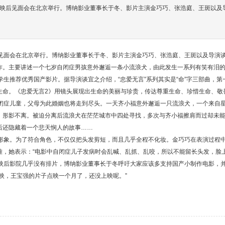
》映后见面会在北京举行。博纳影业董事长于冬、影片主演金巧巧、张浩庭、王斑以及
见面会在北京举行。博纳影业董事长于冬、影片主演金巧巧、张浩庭、王斑以及导演
作。主要讲述一个七岁自闭症男孩意外邂逅一条小流浪犬，由此发生一系列有笑有泪
学生推荐优秀国产影片。据导演谈宜之介绍，“忠爱无言”系列其实是“命”字三部曲，
生命。《忠爱无言2》用镜头展现出生命的美丽与珍贵，传达尊重生命、珍惜生命、敬
闭症儿童，父母为此婚姻也将走到尽头。一天齐小福意外邂逅一只流浪犬，一个来自
、形影不离。被迫分离后流浪犬在茫茫城市中四处寻找，多次与齐小福擦肩而过却未
后还隐藏着一个悲天悯人的故事……
形象。为了符合角色，不仅仅把头发剪短，而且几乎全程不化妆。金巧巧在表演过程
难，她表示：“电影中自闭症儿子发病时会乱喊、乱抓、乱咬，所以不能留长头发，脸上
映后影院几乎没有排片，博纳影业董事长于冬呼吁大家应该多支持国产小制作电影，并
上映，王宝强的片子点映一个月了，还没上映呢。”