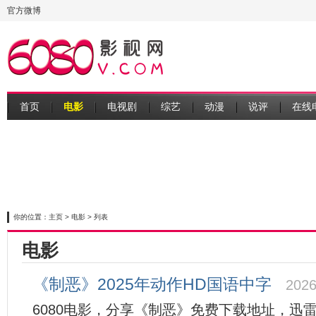
官方微博
首页
电影
电视剧
综艺
动漫
说评
在线
你的位置：
主页
>
电影
> 列表
电影
《制恶》2025年动作HD国语中字
2026
6080电影，分享《制恶》免费下载地址，迅雷下载