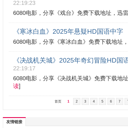
22:19:23
6080电影，分享《戏台》免费下载地址，迅雷下载
《寒冰白血》2025年悬疑HD国语中字
6080电影，分享《寒冰白血》免费下载地址，迅雷
《决战机关城》2025年奇幻冒险HD国
22:19:17
6080电影，分享《决战机关城》免费下载地址，
读
]
首页
1
2
3
4
5
6
7
友情链接