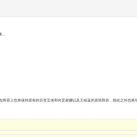
...
在阵容上也将保持原有的百变五侠和何炅谢娜以及王祖蓝的原班阵容，除此之外也将