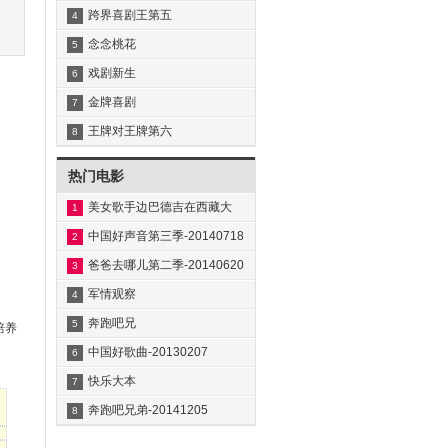
宵晚会
跨界喜剧王第五
4
季-20210306~20210327
念念桃花
5
源-20210306~20210320
戏剧新生
6
活-20210306~20210327
金牌喜剧
7
班-20210306~20210327
王牌对王牌第六
8
季-20210305~20210326
热门电影
美女歌手边巴德吉在西藏大
1
中国好声音第三季-20140718
2
爸爸去哪儿第二季-20140620
3
军情观察
4
室-20160406~20160427
奔跑吧兄
5
培养
弟-20150102~20150116
中国好歌曲-20130207
6
快乐大本
7
营-20180707~20180714
奔跑吧兄弟-20141205
8