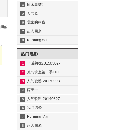
同床异梦2-
4
20191202~20191209
人气歌
5
谣-20191201~20191208
我家的熊孩
6
时间的
子-20191201~20191208
超人回来
7
了-20191201~20191208
RunningMan-
8
20191201~20191208
热门电影
非诚勿扰20150502-
1
20160402下载
孤岛求生第一季E01
2
人气歌谣-20170903
3
两天一
4
夜-20160904~20160925
人气歌谣-20160807
5
我们结婚
6
了-20160701~20160716
Running Man-
7
20160807~20160814
超人回来
8
了-20170702~20170709