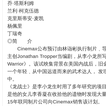
乔·塔斯利姆
兰利·柯克伍德
克里斯蒂安·麦凯
杨佩里
丁瑞奇
◎简 介
Cinemax公布预订由林诣彬执行制片﹑导演
主创Jonathan Tropper当编剧，从李
Warrior》。该试映集背景在美国内战后，
一个年轻﹑从中国远道而来的武术达人， 发
中。
《龙战士》是李小龙生时用了多年研究的项
是他的女儿李香凝在收拾他的遗物时发现大
15年联同制片公司向Cinemax销售该计划。