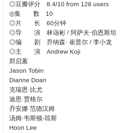
◎豆瓣评分 8.4/10 from 128 users
◎集 数 10
◎片 长 60分钟
◎导 演 林诣彬 / 阿萨夫·伯恩斯坦
◎编 剧 乔纳森· 崔普尔 / 李小龙
◎主 演 Andrew Koji
郑启蕙
Jason Tobin
Dianne Doan
克瑞恩·比尤
迪恩·贾格尔
乔安娜 范德汉姆
汤姆·韦斯顿-琼斯
Hoon Lee