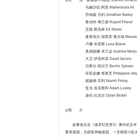
◎主 演 斯嘉丽·约翰逊 Scarlett Johans
马赫沙拉·阿里 Mahershala Ali
乔纳森·贝利 Jonathan Bailey
鲁伯特·弗兰德 Rupert Friend
艾德·斯克林 Ed Skrein
曼努埃尔·加西亚-鲁尔福 Manuel Garc
卢娜·布雷斯 Luna Blaise
奥德丽娜·米兰达 Audrina Miran
大卫·伊亚科诺 David Iacono
贝希尔·西尔万 Bechir Sylvain
菲莉皮娜·维莱芝 Philippine Vel
妮娅姆·芬利 Niamh Finlay
亚当·洛克斯利 Adam Loxley
迪伦·比克尔 Dylan Bickel
◎简 介
故事发生在《侏罗纪世界3》事件的五年后
要害基因，为获取神秘基因，一支精英小队