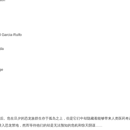
son
ia-Rulfo
da
ge
。危在旦夕的恐龙族群生存于孤岛之上，但是它们中却隐藏着能够带来人类医药奇
潜入恐龙禁地，然而等待他们的却是无法预知的危机和惊天阴谋……