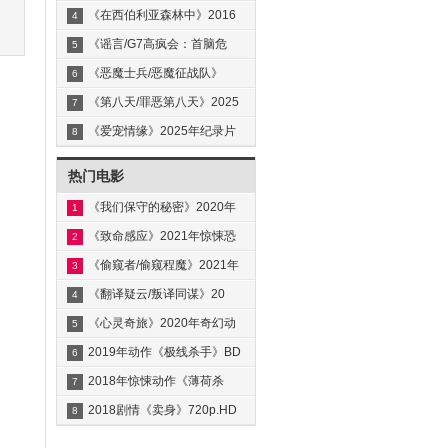
中英双字
《在西伯利亚森林中》2016
4
年高分冒
《谣言/G7高疯会：首脑危
5
机》2024年
《恶魔士兵/恶魔征战队》
6
2023年战争
《第八天/罪恶第八天》2025
7
年剧情犯
《爱宠情缘》2025年纪录片
8
BD中英双
热门电影
《我们保守的秘密》2020年
1
悬
《致命感应》2021年惊悚恐
2
怖
《偷窥者/偷窥程魔》2021年
3
《翻译疑云/叛译同谋》20
4
《心灵奇旅》2020年奇幻动
5
画
2019年动作《极线杀手》BD
6
中
2018年惊悚动作《薄荷杀
7
手》
2018剧情《卖身》720p.HD
8
中英