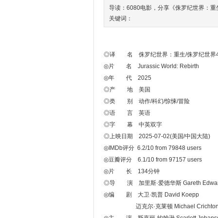
导读：6080电影，分享《侏罗纪世界：
关键词：
◎译 名 侏罗纪世界：重生/侏罗纪世界4/Juras
◎片 名 Jurassic World: Rebirth
◎年 代 2025
◎产 地 美国
◎类 别 动作/科幻/惊悚/冒险
◎语 言 英语
◎字 幕 中英双字
◎上映日期 2025-07-02(美国/中国大陆)
◎IMDb评分 6.2/10 from 79848 users
◎豆瓣评分 6.1/10 from 97157 users
◎片 长 134分钟
◎导 演 加里斯·爱德华斯 Gareth Edwar
◎编 剧 大卫·凯普 David Koepp
迈克尔·克莱顿 Michael Crichto