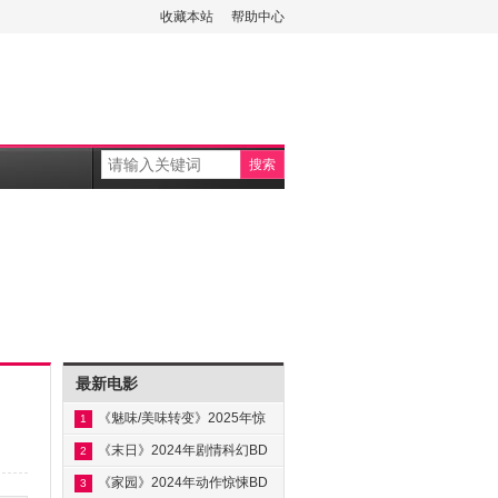
收藏本站
帮助中心
最新电影
《魅味/美味转变》2025年惊
1
悚BD中英
《末日》2024年剧情科幻BD
2
中英双字
《家园》2024年动作惊悚BD
3