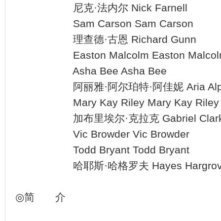
尼克·法内尔 Nick Farnell
Sam Carson Sam Carson
理查德·古恩 Richard Gunn
Easton Malcolm Easton Malcol
Asha Bee Asha Bee
阿丽雅·阿尔珀特·阿佳妮 Aria Alpert 
Mary Kay Riley Mary Kay Riley
加布里埃尔·克拉克 Gabriel Clar
Vic Browder Vic Browder
Todd Bryant Todd Bryant
哈耶斯·哈格罗夫 Hayes Hargrov
◎简 介