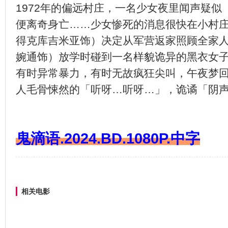
1972年的偏远村庄，一名少女夜里闻声疑
便离奇身亡……少女惨死的消息很快在小村庄
得克库吉米亚饰）决定从军营返家照顾全家人
婉通饰）放学时碰到一名样貌诡异的黑衣女
有时异常暴力，有时无故疯狂尖叫，午夜梦
人毛骨悚然的「听呀…听呀…」，诡谲「阴
鬼滴语.2024.BD.1080P.中字
相关电影