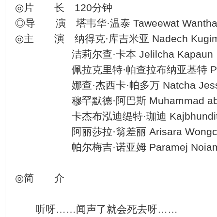
◎片 长 120分钟
◎导 演 塔韦华·温泰 Taweewat Wanth
◎主 演 纳得克·库吉米亚 Nadech Kugim
洁莉尔查·卡本 Jelilcha Kapaun
佩拉克里特·帕查拉布纳亚基特 Peerakrit 
娜查·杰西卡·帕多万 Natcha Jessica
穆罕默德·阿巴斯 Muhammad abb
卡杰布泓迪缇特·珈迪 Kajbhunditt J
阿丽莎拉·翁差丽 Arisara Wongch
帕尔梅吉·诺亚姆 Paramej Noia
◎简 介
听呀……闻声了就会死去呀……