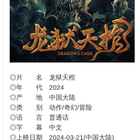
◎片 名 龙狱天棺
◎年 代 2024
◎产 地 中国大陆
◎类 别 动作/奇幻/冒险
◎语 言 普通话
◎字 幕 中文
◎上映日期 2024-03-21(中国大陆)