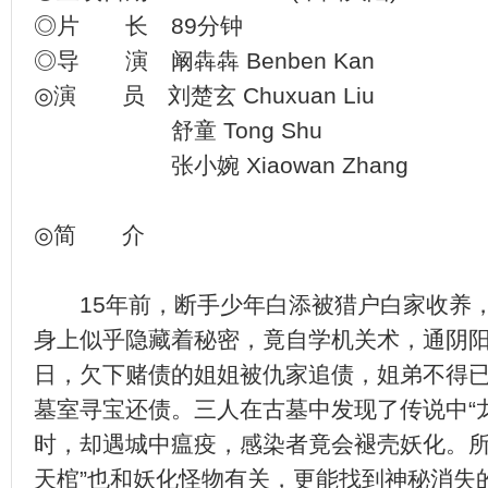
◎片 长 89分钟
◎导 演 阚犇犇 Benben Kan
◎演 员 刘楚玄 Chuxuan Liu
舒童 Tong Shu
张小婉 Xiaowan Zhang
◎简 介
15年前，断手少年白添被猎户白家收养，
身上似乎隐藏着秘密，竟自学机关术，通阴阳
日，欠下赌债的姐姐被仇家追债，姐弟不得
墓室寻宝还债。三人在古墓中发现了传说中“
时，却遇城中瘟疫，感染者竟会褪壳妖化。所
天棺”也和妖化怪物有关，更能找到神秘消失的