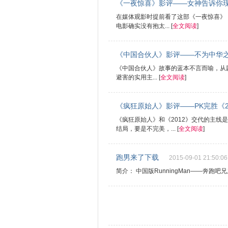
《一夜惊喜》影评——女神告诉你
在媒体观影时提前看了这部《一夜惊喜》
电影确实没有抱太... [
全文阅读
]
《中国合伙人》影评——不为中华
《中国合伙人》故事的蓝本不言而喻，从
避害的实用主... [
全文阅读
]
《疯狂原始人》影评——PK完胜《2
《疯狂原始人》和《2012》交代的主
结局，要是不完美，... [
全文阅读
]
跑男来了下载
2015-09-01 21:50:06
简介： 中国版RunningMan——奔跑吧兄弟