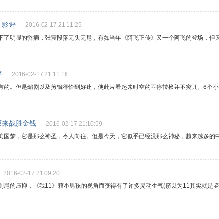
》影评
2016-02-17 21:11:25
下了明显的弊病，张震段落无头无尾，有如当年《阿飞正传》又一个阿飞的登场，但又
评
2016-02-17 21:11:16
有的。但是编剧以及剪辑得恰到好处，使此片看起来时空的不停转换并不突兀。6个小
原来战胜金钱
2016-02-17 21:10:59
美国梦，它是那么神圣，令人向往。但是今天，它似乎已经没那么神秘，越来越多的
2016-02-17 21:09:20
尾的压抑，《我11》藉小男孩的视角而变得有了许多灵动生气(窃以为11其实就是