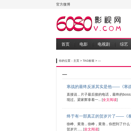
官方微博
首页
电影
电视剧
综艺
你的位置：
主页
>
TAG标签
> —
—
寒战的最终反派其实是他——《寒
直接说，片子最后接的电话，最终的bos
现过。梁家辉拿着一... [
全文阅读
]
终于有一部真正的贺岁片了——《
徐峥、黄渤，徐峥，黄渤，你想到了什么
贺岁片...... [
全文阅读
]