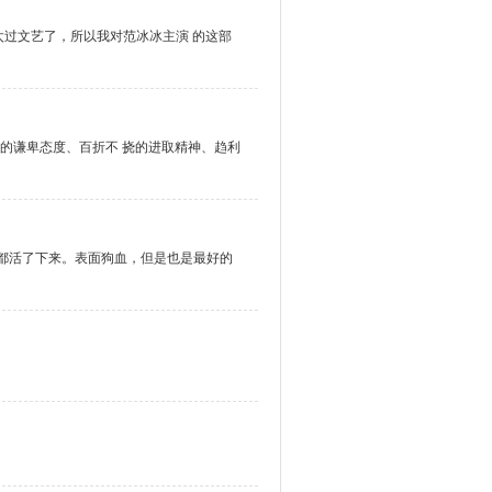
过文艺了，所以我对范冰冰主演 的这部
的谦卑态度、百折不 挠的进取精神、趋利
然都活了下来。表面狗血，但是也是最好的