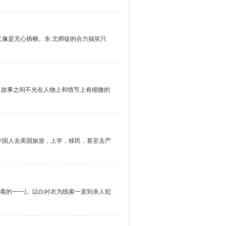
像是无心插柳。东 北师徒的合力搞笑只
 故事之间不光在人物上和情节上有细微的
中国人去美国旅游，上学，移民，甚至去产
竖着的一一)。以白衬衣为线索一直到杀人犯