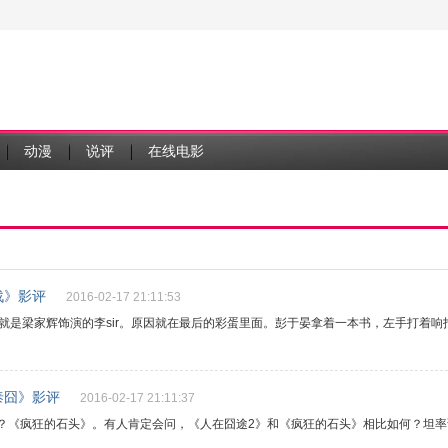
动漫
说评
在线电影
战》影评
2016-02-17 21:11:53
s就是梁家辉饰演的李sir。原因就在最后的彩蛋里面。彭于晏拿着一本书，左手打着
泰囧》影评
2016-02-17 21:11:37
？《疯狂的石头》。有人肯定会问，《人在囧途2》和《疯狂的石头》相比如何？坦率