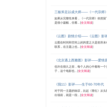
三板斧足以成大师——《一代宗师
如果从完整性来看，《一代宗师》依然留
是很小篇幅，但看... [
全文阅读
]
《云图》剧情介绍——《云图》影
云图在时间和空间上的跨度之大是前所未
联系，在主题上也... [
全文阅读
]
《北京遇上西雅图》影评——爱情
也许在很久之前，每个人的心中都有一个
子，这个电影也... [
全文阅读
]
《我11》影评——生于60-70年代
对于同一主题的咏叹，比起《青红》从头到
出场前，就是一段... [
全文阅读
]