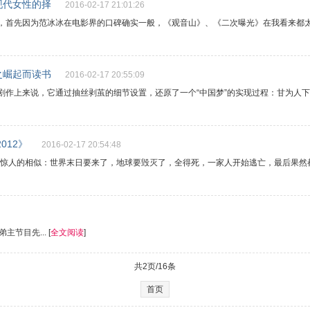
现代女性的择
2016-02-17 21:01:26
，首先因为范冰冰在电影界的口碑确实一般，《观音山》、《二次曝光》在我看来都太
之崛起而读书
2016-02-17 20:55:09
剧作上来说，它通过抽丝剥茧的细节设置，还原了一个“中国梦”的实现过程：甘为人下
012》
2016-02-17 20:54:48
线是惊人的相似：世界末日要来了，地球要毁灭了，全得死，一家人开始逃亡，最后果
主节目先... [
全文阅读
]
共2页/16条
首页